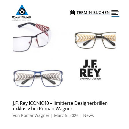
Skip To Content


TERMIN BUCHEN
J.F. Rey ICONIC40 – limitierte Designerbrillen
exklusiv bei Roman Wagner
von
RomanWagner
|
März 5, 2026
|
News