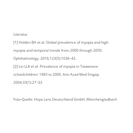
Literatur
[1] Holden BA et al. Global prevalence of myopia and high
myopia and temporal trends from 2000 through 2050.
Ophthalmology. 2016;123(5):1036–42.
[2] Lin LLK et al. Prevalence of myopia in Taiwanese
schoolchildren: 1983 to 2000. Ann Acad Med Singap.
2004;33(1):27–33.
Foto-Quelle: Hoya Lens Deutschland GmbH, Mönchengladbach