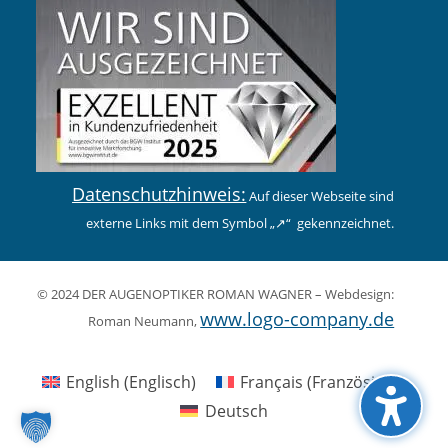
Datenschutzhinweis:
Auf dieser Webseite sind
externe Links mit dem Symbol „↗︎“ gekennzeichnet.
© 2024 DER AUGENOPTIKER ROMAN WAGNER – Webdesign:
www.logo-company.de
Roman Neumann,
English
(
Englisch
)
Français
(
Französisch
)
Deutsch