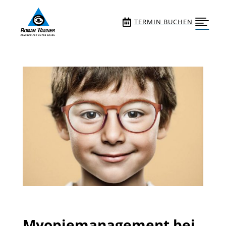
Skip To Content


TERMIN BUCHEN
Myopiemanagement bei